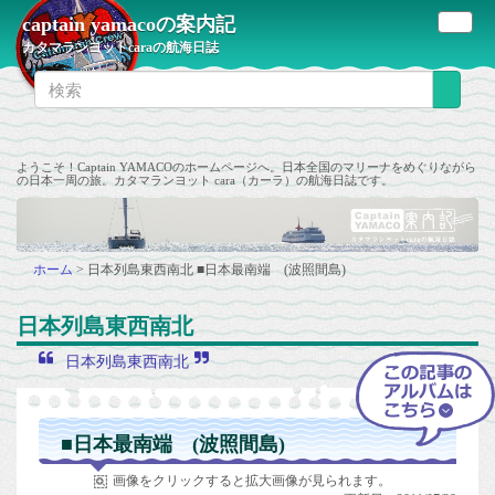
captain yamacoの案内記
カタマランヨットcaraの航海日誌
ようこそ！Captain YAMACOのホームページへ。日本全国のマリーナをめぐりながら
の日本一周の旅。カタマランヨット cara（カーラ）の航海日誌です。
ホーム
>
日本列島東西南北
■日本最南端 (波照間島)
日本列島東西南北
日本列島東西南北
■日本最南端 (波照間島)
画像をクリックすると拡大画像が見られます。