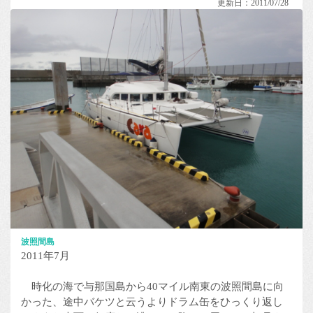
更新日：2011/07/28
波照間島
2011年7月
時化の海で与那国島から40マイル南東の波照間島に向
かった、途中バケツと云うよりドラム缶をひっくり返し