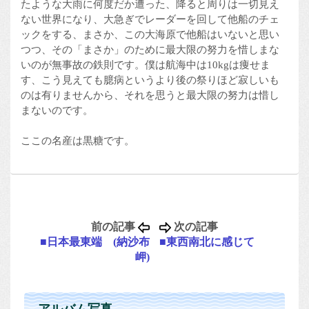
たような大雨に何度だか遭った、降ると周りは一切見え
ない世界になり、大急ぎでレーダーを回して他船のチェ
ックをする、まさか、この大海原で他船はいないと思い
つつ、その「まさか」のために最大限の努力を惜しまな
いのが無事故の鉄則です。僕は航海中は10kgは痩せま
す、こう見えても臆病というより後の祭りほど寂しいも
のは有りませんから、それを思うと最大限の努力は惜し
まないのです。
ここの名産は黒糖です。
前の記事
次の記事
■日本最東端 (納沙布
■東西南北に感じて
岬)