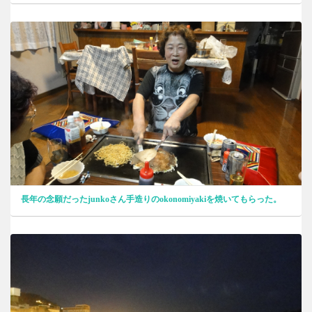
長年の念願だったjunkoさん手造りのokonomiyakiを焼いてもらった。