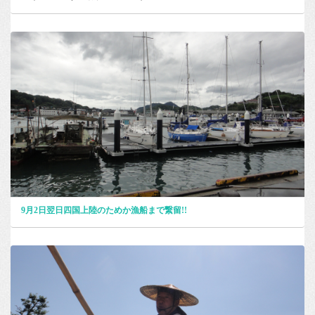
9月2日翌日四国上陸のためか漁船まで繋留!!