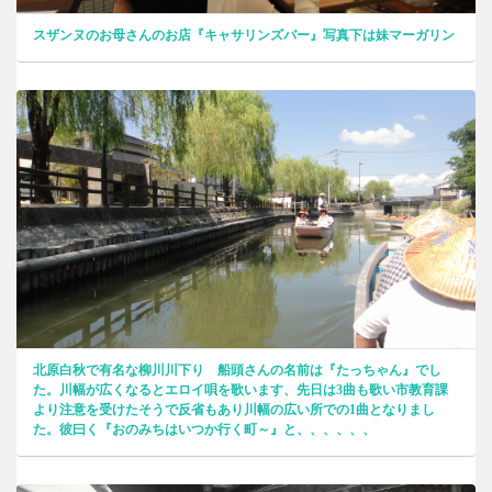
スザンヌのお母さんのお店『キャサリンズバー』写真下は妹マーガリン
北原白秋で有名な柳川川下り 船頭さんの名前は『たっちゃん』でし
た。川幅が広くなるとエロイ唄を歌います、先日は3曲も歌い市教育課
より注意を受けたそうで反省もあり川幅の広い所での1曲となりまし
た。彼曰く『おのみちはいつか行く町～』と、、、、、、