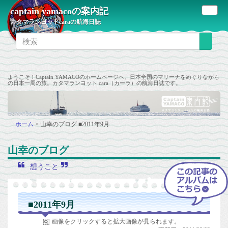
captain yamacoの案内記
カタマランヨットcaraの航海日誌
ようこそ！Captain YAMACOのホームページへ。日本全国のマリーナをめぐりながら
の日本一周の旅。カタマランヨット cara（カーラ）の航海日誌です。
ホーム
>
山幸のブログ
■2011年9月
山幸のブログ
想うこと
■2011年9月
画像をクリックすると拡大画像が見られます。