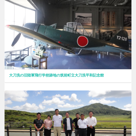
大刀洗の旧陸軍飛行学校跡地の筑前町立大刀洗平和記念館