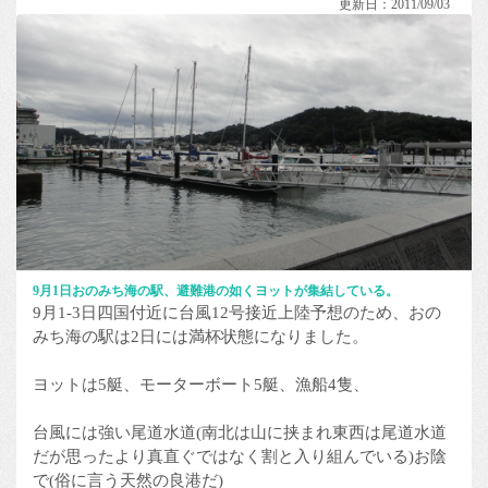
更新日：2011/09/03
9月1日おのみち海の駅、避難港の如くヨットが集結している。
9月1-3日四国付近に台風12号接近上陸予想のため、おの
みち海の駅は2日には満杯状態になりました。
ヨットは5艇、モーターボート5艇、漁船4隻、
台風には強い尾道水道(南北は山に挟まれ東西は尾道水道
だが思ったより真直ぐではなく割と入り組んでいる)お陰
で(俗に言う天然の良港だ)