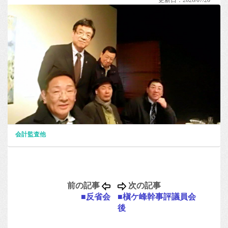
更新日：2026/07/20
会計監査他
前の記事
次の記事
■反省会
■槇ケ峰幹事評議員会
後