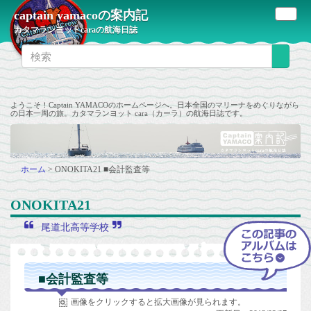
captain yamacoの案内記
カタマランヨットcaraの航海日誌
ようこそ！Captain YAMACOのホームページへ。日本全国のマリーナをめぐりながら
の日本一周の旅。カタマランヨット cara（カーラ）の航海日誌です。
ホーム
>
ONOKITA21
■会計監査等
ONOKITA21
尾道北高等学校
■会計監査等
画像をクリックすると拡大画像が見られます。