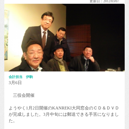
更新日：2012/03/07
会計担当 伊駒
3月6日
三役会開催
ようやく1月2日開催のKANREKI大同窓会のＣＤ＆ＤＶＤ
が完成しました。3月中旬には郵送できる手筈になりまし
た。