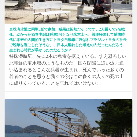
真珠湾攻撃に同型5艇で参加、成果は皆無だそうです。2人乗りで9名戦
死、助かった酒巻少尉は捕虜1号となり米本土へ、戦後帰国して捕虜時
代に本来の人間的生き方にトヨタ自動車に呼ばれブラジルトヨタの社長
で晩年を過ごしたそうな、、日本人離れした考えの人だったんだろう、
生まれる時代が早かったのだるうか？
特殊潜航艇、先に2本の魚雷を据えている。すえ恐ろしい
北朝鮮の潜水艦のようなものだ。国を閉鎖に追い込む追
い込まれるとこんな兵器が生まれ、死んでいった多くの
若者のことを思うと我々の今はこの多くの人々の死の上
に成り立っていることを忘れてはいけない。