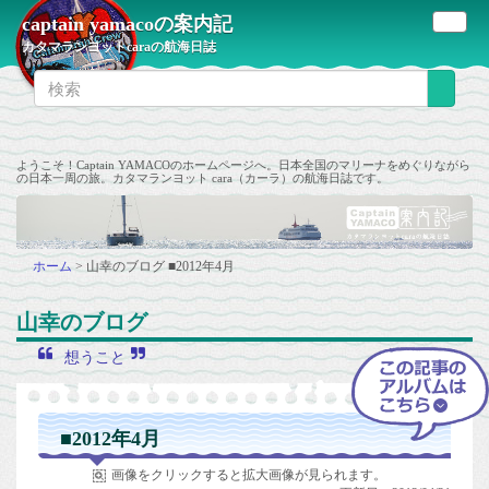
captain yamacoの案内記
カタマランヨットcaraの航海日誌
ようこそ！Captain YAMACOのホームページへ。日本全国のマリーナをめぐりながら
の日本一周の旅。カタマランヨット cara（カーラ）の航海日誌です。
ホーム
>
山幸のブログ
■2012年4月
山幸のブログ
想うこと
■2012年4月
画像をクリックすると拡大画像が見られます。