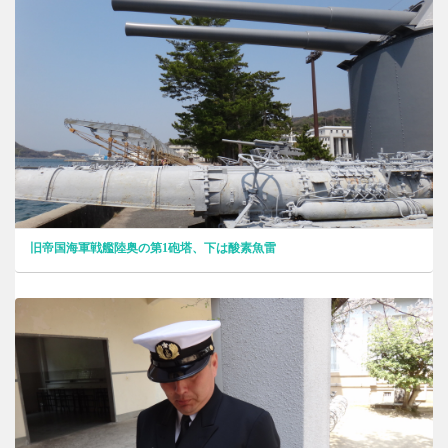
旧帝国海軍戦艦陸奥の第1砲塔、下は酸素魚雷