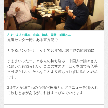
左より友人の藤本、山幸、清水、岡野、前田さん
尾道センター街にある東方記で
とあるメンバーと そして20年物と30年物の紹興酒に
まままいったー、Ｍさんの持ち込み、中国人の誰々さん
に頂いた銘酒らしい、ここのマスター曰く本国でも入手
不可能らしい、そんなことより何も入れずに飲むと絶品
です、
2-3年とか10年ものも何か(檸檬とかグラニュー等)を入れ
て飲むときがあるがこれはすっぴんでいけます。