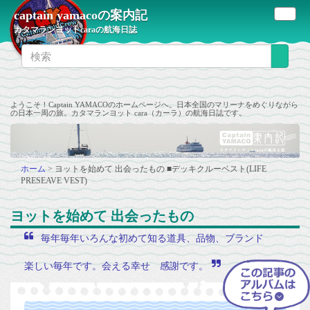
captain yamacoの案内記
カタマランヨットcaraの航海日誌
ようこそ！Captain YAMACOのホームページへ。日本全国のマリーナをめぐりながら
の日本一周の旅。カタマランヨット cara（カーラ）の航海日誌です。
ホーム
>
ヨットを始めて 出会ったもの
■デッキクルーベスト(LIFE
PRESEAVE VEST)
ヨットを始めて 出会ったもの
毎年毎年いろんな初めて知る道具、品物、ブランド
楽しい毎年です。会える幸せ 感謝です。