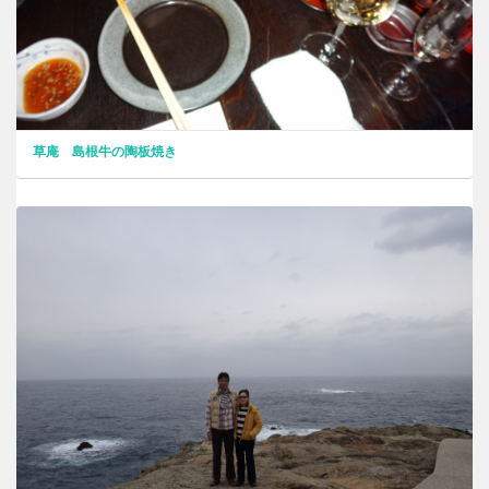
草庵 島根牛の陶板焼き