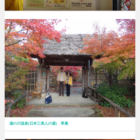
湯の川温泉(日本三美人の湯) 草庵