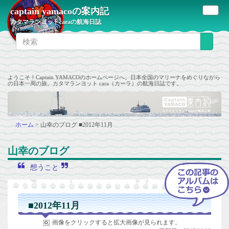
captain yamacoの案内記
カタマランヨットcaraの航海日誌
ようこそ！Captain YAMACOのホームページへ。日本全国のマリーナをめぐりながら
の日本一周の旅。カタマランヨット cara（カーラ）の航海日誌です。
ホーム
>
山幸のブログ
■2012年11月
山幸のブログ
想うこと
■2012年11月
画像をクリックすると拡大画像が見られます。