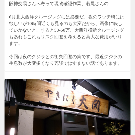
阪神交易さんへ寄って現物確認作業、若尾さんの
6月北大西洋クルージングには必要だ、夜のワッチ時には
欲しいが10時間近くも見るのも大変だから、画像に映し
ていかないと、すると50-60万、大西洋横断クルージング
もあれもこれもリスク回避を考えると莫大な費用がいり
ます。
今回は夜のクジラとの衝突回避の策です、最近クジラの
生息数が大変多くなり冗談ではすまない話であります。