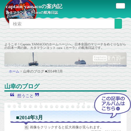
captain yamacoの案内記
カタマランヨットcaraの航海日誌
ようこそ！Captain YAMACOのホームページへ。日本全国のマリーナをめぐりながら
の日本一周の旅。カタマランヨット cara（カーラ）の航海日誌です。
ホーム
>
山幸のブログ
■2014年3月
山幸のブログ
想うこと
■2014年3月
画像をクリックすると拡大画像が見られます。