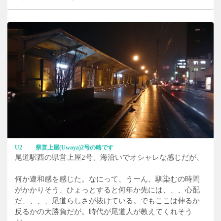
U2 県営上屋(Uwaya)2号の略です
尾道駅西の県営上屋2号、海沿いでオシャレな感じだが、
何か違和感を感じた。なにって、うーん、馴染むの時間
がかかりそう、ひょっとすると何年か先には、、、心配
だ、、、、尾道らしさが抜けている。でもここは伸るか
反るかの大勝負だが。時代が尾道人が教えてくれそう