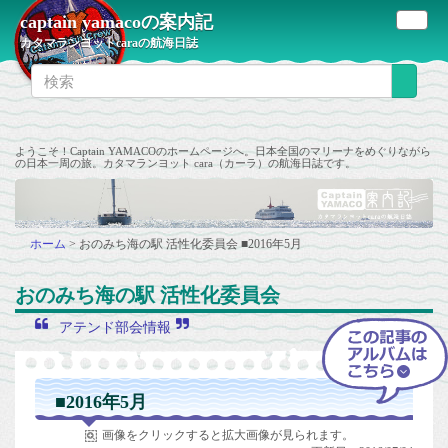
captain yamacoの案内記
カタマランヨットcaraの航海日誌
ようこそ！Captain YAMACOのホームページへ。日本全国のマリーナをめぐりながら
の日本一周の旅。カタマランヨット cara（カーラ）の航海日誌です。
ホーム
>
おのみち海の駅 活性化委員会
■2016年5月
おのみち海の駅 活性化委員会
アテンド部会情報
■2016年5月
画像をクリックすると拡大画像が見られます。