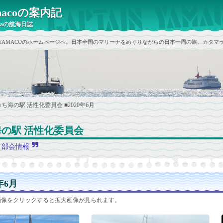
yamacoの案内記
raの航海日誌
ain YAMACOのホームページへ。日本全国のマリーナをめぐりながらの日本一周の旅。カタマラ
みち海の駅 活性化委員会
■2020年6月
の駅 活性化委員会
ド部会情報
0年6月
画像をクリックすると拡大画像が見られます。