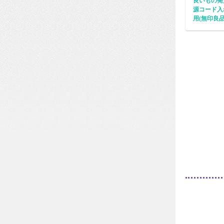
良いもの発
源コード入
用(無印良品