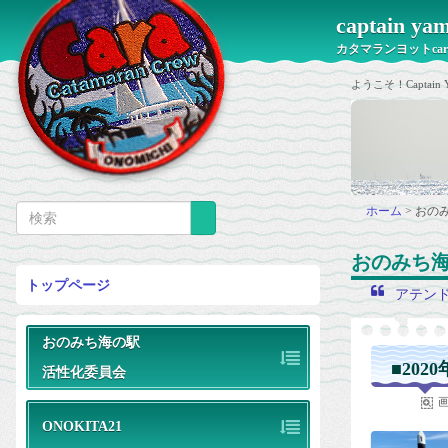
captain 
カタマランヨットca
ようこそ！Capt
ホーム
>
おの
おのみち海
トップページ
アテン
おのみち海の駅
■202
活性化委員会
ONOKITA21