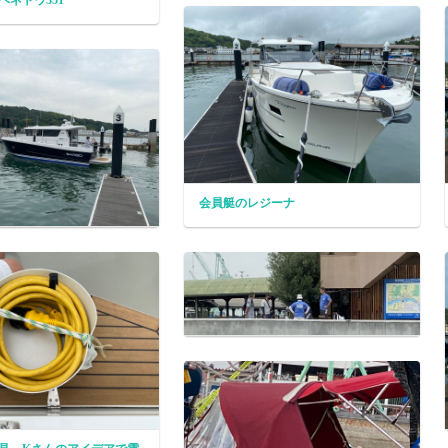
ベネトウ351
会員艇のレジーナ