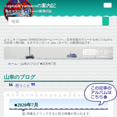
captain yamacoの案内記
カタマランヨットcaraの航海日誌
ようこそ！Captain YAMACOのホームページへ。日本全国のマリーナをめぐりながら
の日本一周の旅。カタマランヨット cara（カーラ）の航海日誌です。
ホーム
>
山幸のブログ
■2020年7月
山幸のブログ
想うこと
■2020年7月
画像をクリックすると拡大画像が見られます。