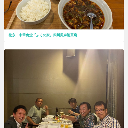
松永 中華食堂『ふくの家』四川風麻婆豆腐