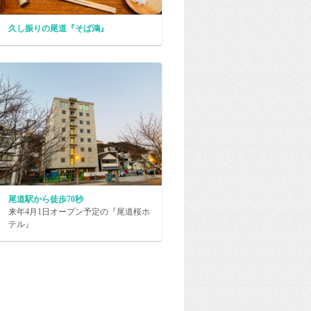
久し振りの尾道『そば鴻』
尾道駅から徒歩70秒
来年4月1日オープン予定の『尾道桜ホ
テル』