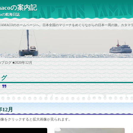
yamacoの案内記
raの航海日誌
ain YAMACOのホームページへ。日本全国のマリーナをめぐりながらの日本一周の旅。カタマラ
のブログ
■2020年12月
ログ
と
年12月
画像をクリックすると拡大画像が見られます。