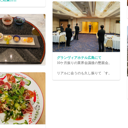
た松葉ガニ
グランヴィアホテル広島にて
10ケ月振りの業界会議後の懇親会。
リアルに会うのも久し振りて゜す。