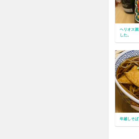
ヘリオス酒
した。
年越しそば