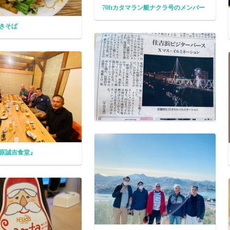
70ftカタマラン艇ナクラ号のメンバー
きそば
原誠吉食堂』