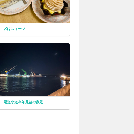
〆はスィーツ
尾道水道今年最後の夜景