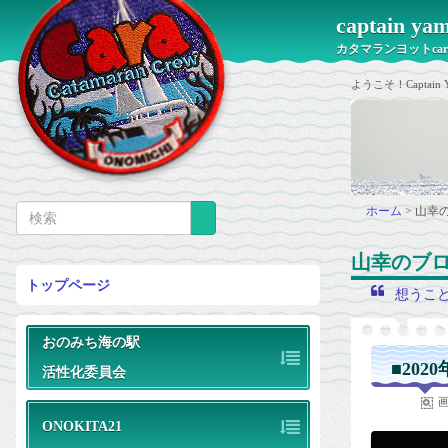
captain 
カタマランヨットca
ようこそ！Capt
ホーム
>
山幸
山幸のブ
トップページ
想うこ
おのみち海の駅
■2020
活性化委員会
ONOKITA21