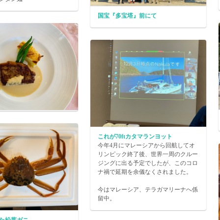
国宝『多宝塔』前にて
これが70ftカタマランヨット
今年4月にマレーシアから回航してオ
リンピック終了後、世界一周のクルー
ジングに出る予定でしたが、このコロ
ナ禍で延期を余儀なくされました。
今はマレーシア、テラガマリーナへ係
留中。