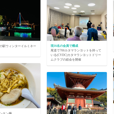
現16名の会員で構成
の駅ウィンターイルミネー
尾道で70ftカタマランヨットを持って
いる(CYDC)カタマランヨットドリー
ムクラブの総会を開催
ンタン麺