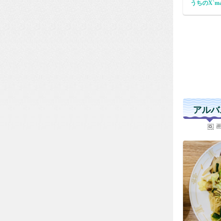
うちのX`m
アルバ