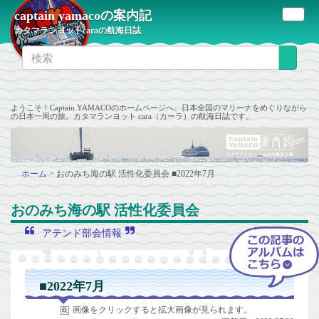
captain yamacoの案内記
カタマランヨットcaraの航海日誌
ようこそ！Captain YAMACOのホームページへ。日本全国のマリーナをめぐりながら
の日本一周の旅。カタマランヨット cara（カーラ）の航海日誌です。
ホーム
>
おのみち海の駅 活性化委員会
■2022年7月
おのみち海の駅 活性化委員会
アテンド部会情報
■2022年7月
画像をクリックすると拡大画像が見られます。