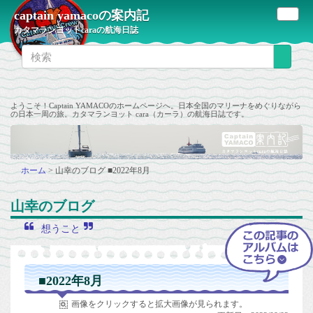
captain yamacoの案内記
カタマランヨットcaraの航海日誌
ようこそ！Captain YAMACOのホームページへ。日本全国のマリーナをめぐりながら
の日本一周の旅。カタマランヨット cara（カーラ）の航海日誌です。
ホーム
>
山幸のブログ
■2022年8月
山幸のブログ
想うこと
■2022年8月
画像をクリックすると拡大画像が見られます。