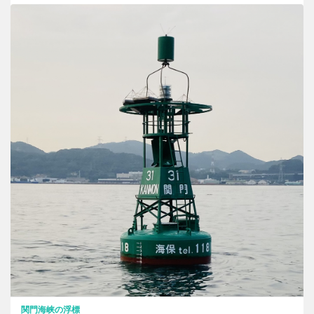
関門海峡の浮標