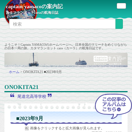
captain yamacoの案内記
カタマランヨットcaraの航海日誌
ようこそ！Captain YAMACOのホームページへ。日本全国のマリーナをめぐりながら
の日本一周の旅。カタマランヨット cara（カーラ）の航海日誌です。
ホーム
>
ONOKITA21
■2023年9月
ONOKITA21
尾道北高等学校
■2023年9月
画像をクリックすると拡大画像が見られます。