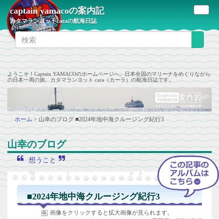
captain yamacoの案内記
カタマランヨットcaraの航海日誌
ようこそ！Captain YAMACOのホームページへ。日本全国のマリーナをめぐりながら
の日本一周の旅。カタマランヨット cara（カーラ）の航海日誌です。
ホーム
>
山幸のブログ
■2024年地中海クルージング紀行3
山幸のブログ
想うこと
■2024年地中海クルージング紀行3
画像をクリックすると拡大画像が見られます。