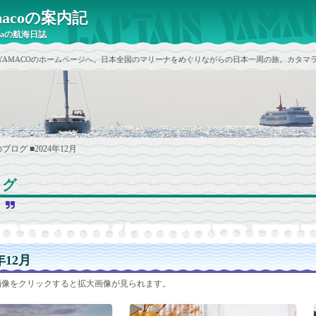
yamacoの案内記
raの航海日誌
ain YAMACOのホームページへ。日本全国のマリーナをめぐりながらの日本一周の旅。カタマラ
のブログ
■2024年12月
ログ
と
年12月
画像をクリックすると拡大画像が見られます。