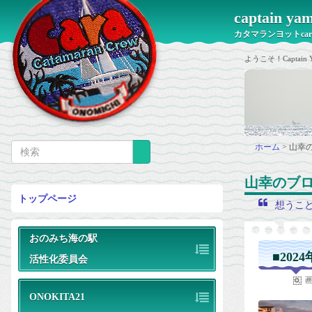
captain 
カタマランヨットca
ようこそ！Capt
ホーム
>
山幸
山幸のブ
トップページ
想うこ
おのみち海の駅
■2024
活性化委員会
ONOKITA21