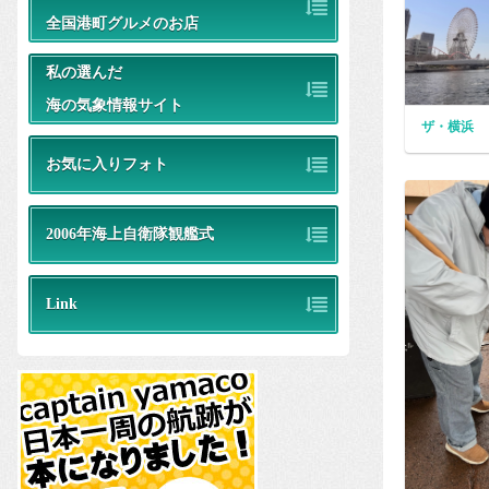
全国港町グルメのお店
私の選んだ
海の気象情報サイト
ザ・横浜
お気に入りフォト
2006年海上自衛隊観艦式
Link