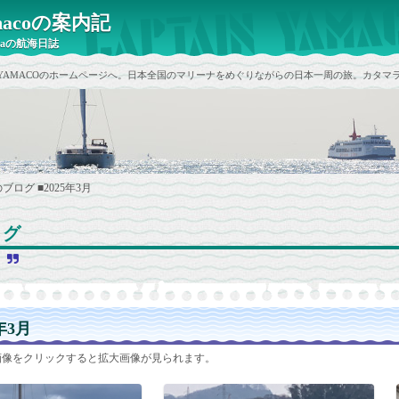
yamacoの案内記
raの航海日誌
ain YAMACOのホームページへ。日本全国のマリーナをめぐりながらの日本一周の旅。カタマラ
のブログ
■2025年3月
ログ
と
5年3月
画像をクリックすると拡大画像が見られます。