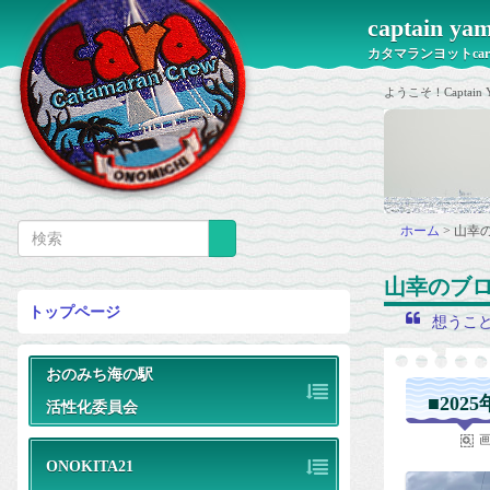
captain 
カタマランヨットca
ようこそ！Capt
ホーム
>
山幸
山幸のブ
トップページ
想うこ
おのみち海の駅
■202
活性化委員会
ONOKITA21