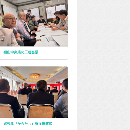
福山中央店の工程会議
巡視艇『からたち』就役披露式