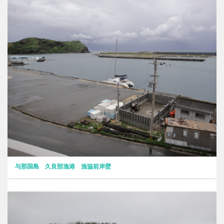
与那国島 久良部漁港 漁協前岸壁