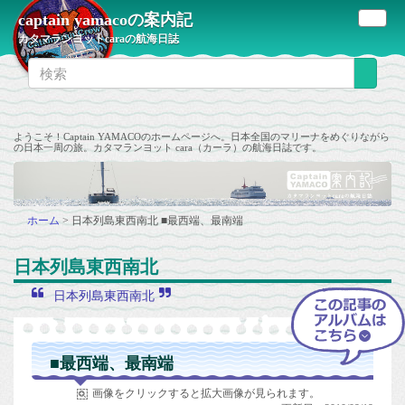
captain yamacoの案内記
カタマランヨットcaraの航海日誌
ようこそ！Captain YAMACOのホームページへ。日本全国のマリーナをめぐりながら
の日本一周の旅。カタマランヨット cara（カーラ）の航海日誌です。
ホーム
>
日本列島東西南北
■最西端、最南端
日本列島東西南北
日本列島東西南北
■最西端、最南端
画像をクリックすると拡大画像が見られます。