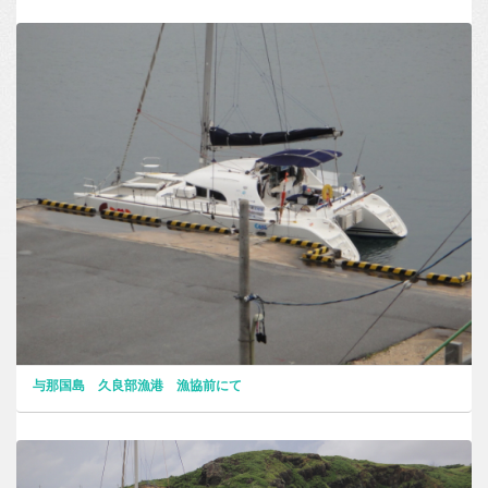
与那国島 久良部漁港 漁協前にて